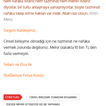
hem nafaka isteriz hem tazminat hem mehiri isteriz
diyorlar. bir turlu anlaşmaya yanaşmıyorlar. boyle tazminat
nafaka talep etme hakları var mıdır. Allah razı olsun.
Emin
Meriç
Değerli Kardeşimiz;
Cinsel birleşme olmadığı için ne tazminat ne nafaka
vermek zorunda değilsiniz. Mehir olarakta 10 bin TL’den
fazla vermeyin.
Selam ve Dua ile
Nurûlenvar Fetva Kurulu
ETIKETLER
CINSEL BIRLEŞME OLMADAN BOŞANMA
YÜKSEK MEHIR ISTENIYOR ISE NE YAPILMALI