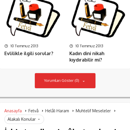
10 Temmuz 2013
10 Temmuz 2013
Evlilikle ilgili sorular?
Kadın dini nikah
kıydırabilir mi?
Yorumları Göster (0)
Anasayfa
Fetvâ
Helâl-Haram
Muhtelif Meseleler
Alakalı Konular