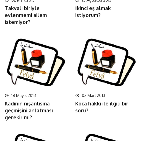
02 Mart 2013
15 Ağustos 2013
Takvalı biriyle
İkinci eş almak
evlenmemi ailem
istiyorum?
istemiyor?
18 Mayıs 2013
02 Mart 2013
Kadının nişanlısına
Koca hakkı ile ilgili bir
geçmişini anlatması
soru?
gerekir mi?