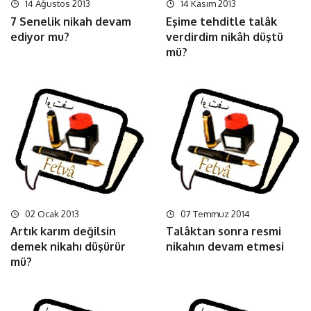
14 Ağustos 2013
14 Kasım 2013
7 Senelik nikah devam
Eşime tehditle talâk
ediyor mu?
verdirdim nikâh düştü
mü?
02 Ocak 2013
07 Temmuz 2014
Artık karım değilsin
Talâktan sonra resmi
demek nikahı düşürür
nikahın devam etmesi
mü?