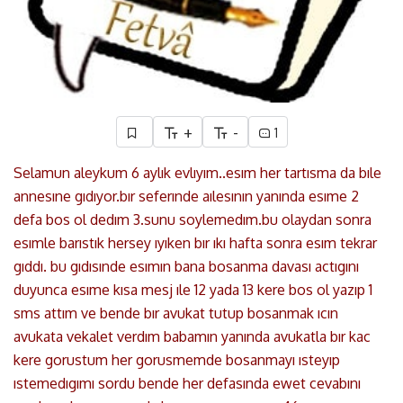
+
-
1
Selamun aleykum 6 aylık evlıyım..esım her tartısma da bıle
annesıne gıdıyor.bır seferınde aılesının yanında esıme 2
defa bos ol dedım 3.sunu soylemedım.bu olaydan sonra
esımle barıstık hersey ıyıken bır ıkı hafta sonra esım tekrar
gıddı. bu gıdısınde esımın bana bosanma davası actıgını
duyunca esıme kısa mesj ıle 12 yada 13 kere bos ol yazıp 1
sms attım ve bende bır avukat tutup bosanmak ıcın
avukata vekalet verdım babamın yanında avukatla bır kac
kere gorustum her gorusmemde bosanmayı ısteyıp
ıstemedıgımı sordu bende her defasında ewet cevabını