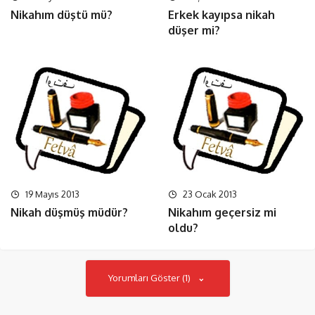
Nikahım düştü mü?
Erkek kayıpsa nikah
düşer mi?
19 Mayıs 2013
23 Ocak 2013
Nikah düşmüş müdür?
Nikahım geçersiz mi
oldu?
Yorumları Göster (1)