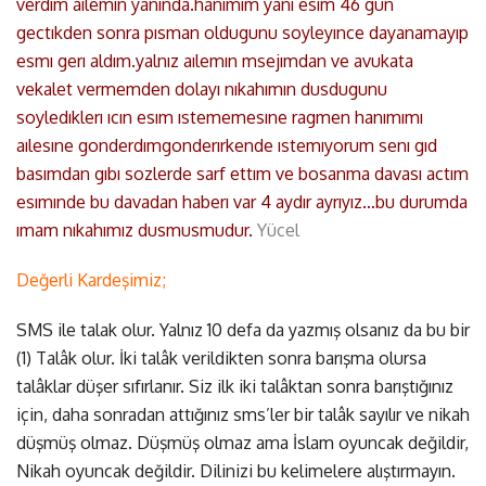
verdım aılemın yanında.hanımım yanı esım 46 gun
gectıkden sonra pısman oldugunu soyleyınce dayanamayıp
esmı gerı aldım.yalnız aılemın msejımdan ve avukata
vekalet vermemden dolayı nıkahımın dusdugunu
soyledıklerı ıcın esım ıstememesıne ragmen hanımımı
aılesıne gonderdımgonderırkende ıstemıyorum senı gıd
basımdan gıbı sozlerde sarf ettım ve bosanma davası actım
esımınde bu davadan haberı var 4 aydır ayrıyız…bu durumda
ımam nıkahımız dusmusmudur.
Yücel
Değerli Kardeşimiz;
SMS ile talak olur. Yalnız 10 defa da yazmış olsanız da bu bir
(1) Talâk olur. İki talâk verildikten sonra barışma olursa
talâklar düşer sıfırlanır. Siz ilk iki talâktan sonra barıştığınız
için, daha sonradan attığınız sms’ler bir talâk sayılır ve nikah
düşmüş olmaz. Düşmüş olmaz ama İslam oyuncak değildir,
Nikah oyuncak değildir. Dilinizi bu kelimelere alıştırmayın.