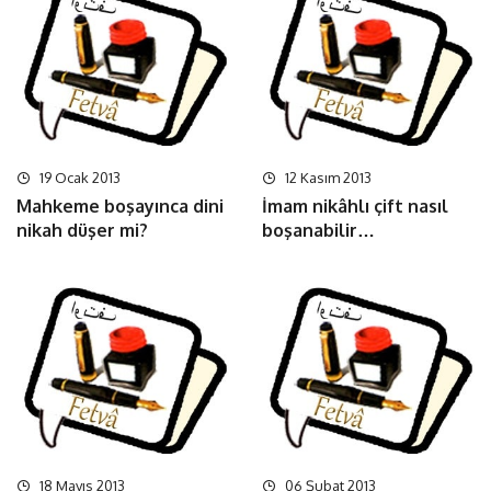
19 Ocak 2013
12 Kasım 2013
Mahkeme boşayınca dini
İmam nikâhlı çift nasıl
nikah düşer mi?
boşanabilir…
18 Mayıs 2013
06 Şubat 2013