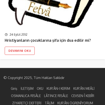
24 Eylül 2012
Hristiyanların çocuklarına şifa için dua edilir mi?
DEVAMINI OKU
© Copyright 2025, Tüm Hakları Saklıdır
Giriş
İLETİŞİM
OKU
KUR’ÂN-I KERİM
KUR’ÂN MEÂLî
OSMANLICA RîSÂLE
LÂTİNCE RîSÂLE
CEVSEN-Î KEBÎR
ZİYARETÇİ DEFTERİ
TÂLîM
KUR’ÂN ÖGRENÎYORUM