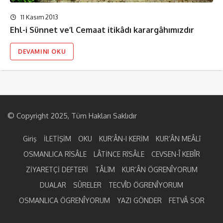
11 Kasım 2013
Ehl-i Sünnet ve’l Cemaat itikâdı karargâhımızdır
DEVAMINI OKU
© Copyright 2025, Tüm Hakları Saklıdır
Giriş
İLETİŞİM
OKU
KUR’ÂN-I KERİM
KUR’ÂN MEÂLî
OSMANLICA RîSÂLE
LÂTİNCE RîSÂLE
CEVSEN-Î KEBÎR
ZİYARETÇİ DEFTERİ
TÂLîM
KUR’ÂN ÖGRENÎYORUM
DUALAR
SÛRELER
TECVÎD ÖGRENÎYORUM
OSMANLICA ÖGRENÎYORUM
YAZI GÖNDER
FETVÂ SOR