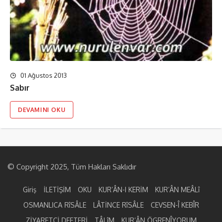
01 Ağustos 2013
Sabır
DEVAMINI OKU
© Copyright 2025, Tüm Hakları Saklıdır
Giriş
İLETİŞİM
OKU
KUR’ÂN-I KERİM
KUR’ÂN MEÂLî
OSMANLICA RîSÂLE
LÂTİNCE RîSÂLE
CEVSEN-Î KEBÎR
ZİYARETÇİ DEFTERİ
TÂLîM
KUR’ÂN ÖGRENÎYORUM