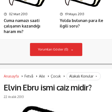
02 Mart 2013
19 Mayıs 2013
Cuma namazı saati
Yolda bulunan para ile
çalışanın kazandığı
ilgili soru?
haram mı?
Yorumları Göster (0)
Anasayfa
Fetvâ
Aile
Çocuk
Alakalı Konular
Elvin Ebru ismi caiz midir?
22 Aralık 2013