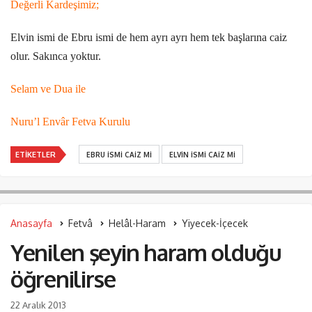
Değerli Kardeşimiz;
Elvin ismi de Ebru ismi de hem ayrı ayrı hem tek başlarına caiz
olur. Sakınca yoktur.
Selam ve Dua ile
Nuru’l Envâr Fetva Kurulu
ETIKETLER
EBRU ISMI CAIZ MI
ELVIN ISMI CAIZ MI
Anasayfa
Fetvâ
Helâl-Haram
Yiyecek-İçecek
Yenilen şeyin haram olduğu
öğrenilirse
22 Aralık 2013