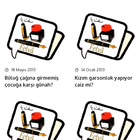
18 Mayıs 2013
14 Ocak 2013
Büluğ çağına girmemiş
Kızım garsonluk yapıyor
çocuğa karşı günah?
caiz mi?