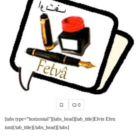
0
[tabs type=”horizontal”][tabs_head][tab_title]Elvin Ebru
ismi[/tab_title][/tabs_head][/tabs]