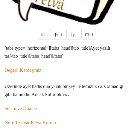
+
-
0
[tabs type=”horizontal”][tabs_head][tab_title]Ayet yazılı
tas[/tab_title][/tabs_head][/tabs]
Değerli Kardeşimiz;
Üzerinde ayet hadis dua yazılı bir şey ile temizlik caiz olmadığı
gibi haramdır. Ancak küfür olmaz.
Selam ve Dua ile
Nuru’l Envâr Fetva Kurulu