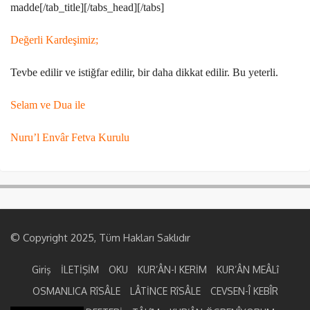
madde[/tab_title][/tabs_head][/tabs]
Değerli Kardeşimiz;
Tevbe edilir ve istiğfar edilir, bir daha dikkat edilir. Bu yeterli.
Selam ve Dua ile
Nuru’l Envâr Fetva Kurulu
© Copyright 2025, Tüm Hakları Saklıdır
Giriş
İLETİŞİM
OKU
KUR’ÂN-I KERİM
KUR’ÂN MEÂLî
OSMANLICA RîSÂLE
LÂTİNCE RîSÂLE
CEVSEN-Î KEBÎR