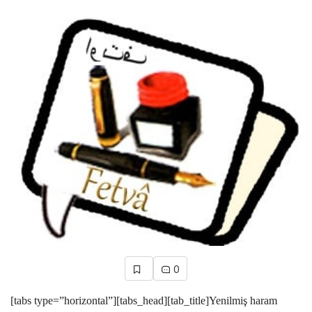
0
[tabs type=”horizontal”][tabs_head][tab_title]Yenilmiş haram