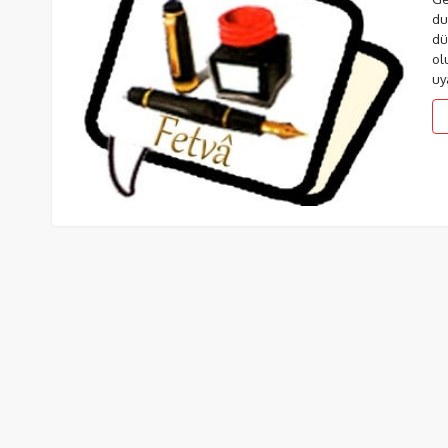
du
dü
ol
uy