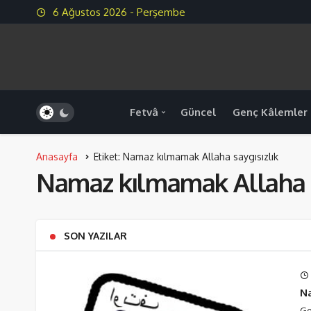
6 Ağustos 2026 - Perşembe
Fetvâ
Güncel
Genç Kâlemler
Anasayfa
Etiket: Namaz kılmamak Allaha saygısızlık
Namaz kılmamak Allaha s
SON YAZILAR
Na
Ge