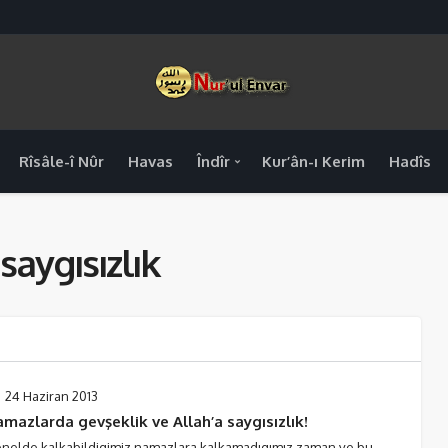
Rîsâle-î Nûr
Havas
Îndîr
Kur’ân-ı Kerim
Hadîs
aygısızlık
24 Haziran 2013
mazlarda gevşeklik ve Allah’a saygısızlık!
nelde kalkabildigimiz namazlara kalkamadıgımız zaman,ve bu