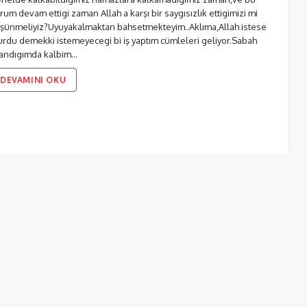
rum devam ettigi zaman Allah a karşı bir saygısızlık ettigimizi mi
şünmeliyiz?Uyuyakalmaktan bahsetmekteyim..Aklıma,Allah istese
urdu demekki istemeyecegi bi iş yaptım cümleleri geliyor.Sabah
andıgımda kalbim…
DEVAMINI OKU