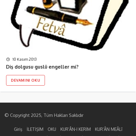
10 Kasım 2013
Diş dolgusu guslü engeller mi?
DEVAMINI OKU
© Copyright 2025, Tüm Hakları Saklıdır
Giriş
İLETİŞİM
OKU
KUR’ÂN-I KERİM
KUR’ÂN MEÂLî