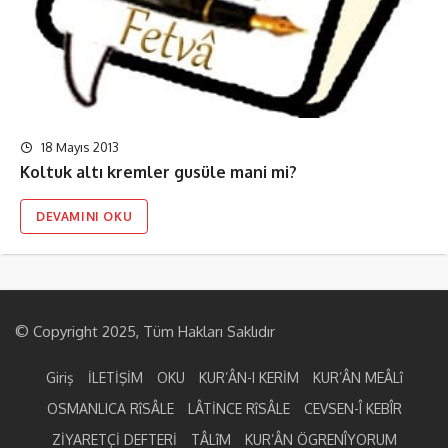
18 Mayıs 2013
Koltuk altı kremler gusüle mani mi?
DEVAMINI OKU
© Copyright 2025, Tüm Hakları Saklıdır
Giriş
İLETİŞİM
OKU
KUR’ÂN-I KERİM
KUR’ÂN MEÂLî
OSMANLICA RîSÂLE
LÂTİNCE RîSÂLE
CEVSEN-Î KEBÎR
ZİYARETÇİ DEFTERİ
TÂLîM
KUR’ÂN ÖGRENÎYORUM