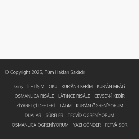
© Copyright 2025, Tüm Hakları Saklıdır
Giriş
İLETİŞİM
OKU
KUR’ÂN-I KERİM
KUR’ÂN MEÂLî
OSMANLICA RîSÂLE
LÂTİNCE RîSÂLE
CEVSEN-Î KEBÎR
ZİYARETÇİ DEFTERİ
TÂLîM
KUR’ÂN ÖGRENÎYORUM
DUALAR
SÛRELER
TECVÎD ÖGRENÎYORUM
OSMANLICA ÖGRENÎYORUM
YAZI GÖNDER
FETVÂ SOR